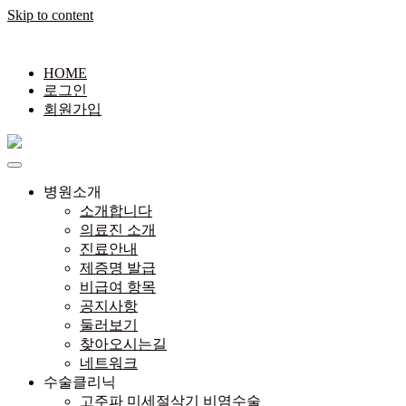
Skip to content
HOME
로그인
회원가입
병원소개
소개합니다
의료진 소개
진료안내
제증명 발급
비급여 항목
공지사항
둘러보기
찾아오시는길
네트워크
수술클리닉
고주파 미세절삭기 비염수술