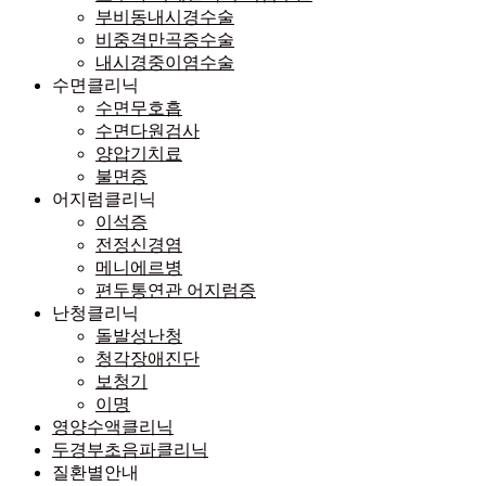
부비동내시경수술
비중격만곡증수술
내시경중이염수술
수면클리닉
수면무호흡
수면다원검사
양압기치료
불면증
어지럼클리닉
이석증
전정신경염
메니에르병
편두통연관 어지럼증
난청클리닉
돌발성난청
청각장애진단
보청기
이명
영양수액클리닉
두경부초음파클리닉
질환별안내