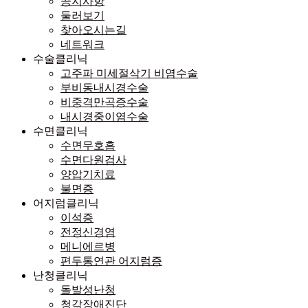
공지사항
둘러보기
찾아오시는길
네트워크
수술클리닉
고주파 미세절삭기 비염수술
부비동내시경수술
비중격만곡증수술
내시경중이염수술
수면클리닉
수면무호흡
수면다원검사
양압기치료
불면증
어지럼클리닉
이석증
전정신경염
메니에르병
편두통연관 어지럼증
난청클리닉
돌발성난청
청각장애진단