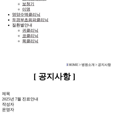
보청기
이명
영양수액클리닉
두경부초음파클리닉
질환별안내
귀클리닉
코클리닉
목클리닉
I
HOME > 병원소개 > 공지사항
[ 공지사항 ]
제목
2025년 7월 진료안내
작성자
운영자