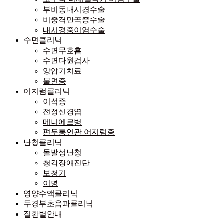
부비동내시경수술
비중격만곡증수술
내시경중이염수술
수면클리닉
수면무호흡
수면다원검사
양압기치료
불면증
어지럼클리닉
이석증
전정신경염
메니에르병
편두통연관 어지럼증
난청클리닉
돌발성난청
청각장애진단
보청기
이명
영양수액클리닉
두경부초음파클리닉
질환별안내